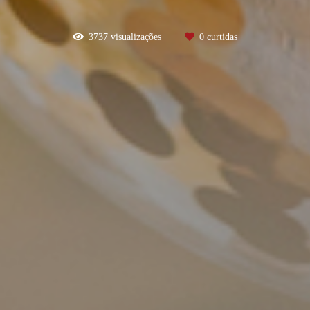
3737
visualizações
0
curtidas