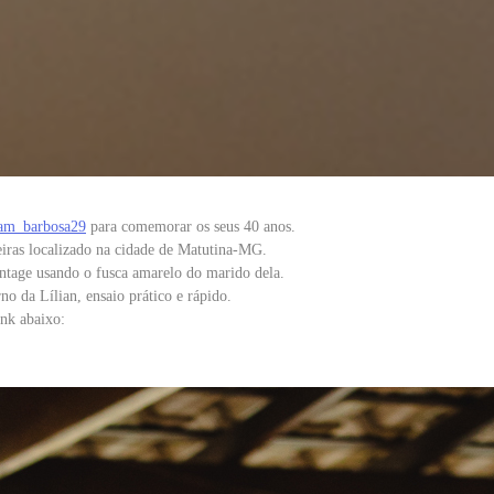
iam_barbosa29
para comemorar os seus 40 anos.
eiras localizado na cidade de Matutina-MG.
ntage usando o fusca amarelo do marido dela.
no da Lílian, ensaio prático e rápido.
ink abaixo: