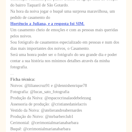
do bairro Taquaril de São Gotardo.
Na hora da noiva jogar o buquê uma surpresa maravilhosa, um
pedido de casamento do
Hortêncio a Juliana, e a resposta foi SIM.
Um casamento cheio de emoções e com as pessoas mais queridas
pelos noivos.
Sou fotógrafo de casamentos especializado em pessoas e num dos
dias mais importantes dos noivos, o Casamento.
Será uma honra poder ser o fotógrafo do seu grande dia e poder
contar a sua história nos mínimos detalhes através da minha
fotografia.
...
Ficha técnica:
Noivos: @lilianecruz91 e @dennishenrique78
Fotografia: @lucas_sato_fotografia
Produção da Noiva: @espacocrissalaodebelezasg
Assessoria de produção: @cristianedanielacris
Vestido da Noiva: @atelierandreabernardes
Produção do Noivo: @mrbarberclub1
Cerimonial: @cerimonialmarianabarbara
Buquê: @cerimonialmarianabarbara