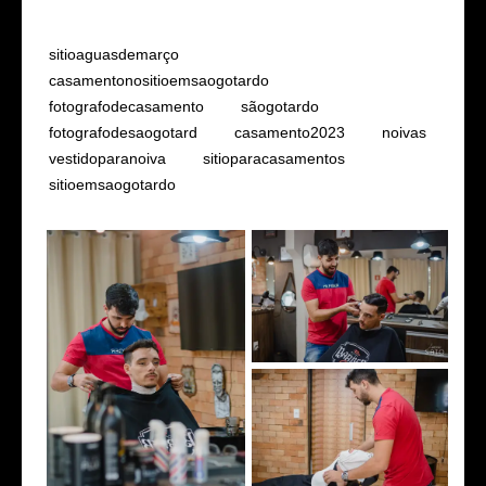
Tags
sitioaguasdemarço
casamentonositioemsaogotardo
fotografodecasamento
sãogotardo
fotografodesaogotard
casamento2023
noivas
vestidoparanoiva
sitioparacasamentos
sitioemsaogotardo