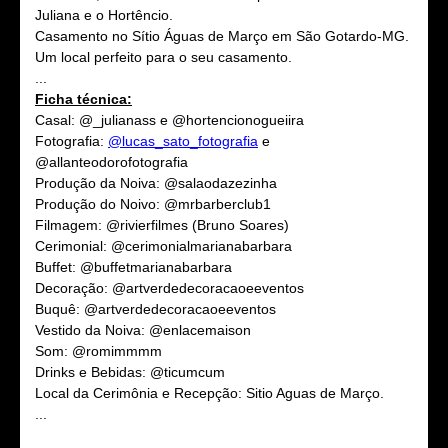
Juliana e o Hortêncio.
Casamento no Sítio Águas de Março em São Gotardo-MG.
Um local perfeito para o seu casamento.
...
Ficha técnica:
Casal: @_julianass e @hortencionogueiira
Fotografia:
@lucas_sato_fotografia
e
@allanteodorofotografia
Produção da Noiva: @salaodazezinha
Produção do Noivo: @mrbarberclub1
Filmagem: @rivierfilmes (Bruno Soares)
Cerimonial: @cerimonialmarianabarbara
Buffet: @buffetmarianabarbara
Decoração: @artverdedecoracaoeeventos
Buquê: @artverdedecoracaoeeventos
Vestido da Noiva: @enlacemaison
Som: @romimmmm
Drinks e Bebidas: @ticumcum
Local da Cerimônia e Recepção: Sitio Aguas de Março.
...