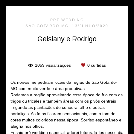
PRÉ WEDDING
SÃO GOTARDO-MG
13/JUNHO/2020
Geisiany e Rodrigo
1059
visualizações
0
curtidas
Os noivos me pediram locais da região de São Gotardo-
MG com muito verde e área produtivas.
Rodamos a região aproveitando essa época do frio com os
trigos ou tricales e também áreas com os pivôs centrais
irrigando as plantações de cenoura, alho e outras
hortaliças. As fotos ficaram sensacionais, com o tom de
cores muitos coloridos nessa época. Sorriso espontâneo e
alegria nos olhos.
Ensaio pré wedding especial, adorei fotografá-los nesse dia