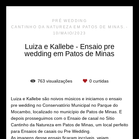
PRÉ WEDDING
CANTINHO DA NATUREZA EM PATOS DE MINAS.
10/MAIO/2023
Luiza e Kallebe - Ensaio pre
wedding em Patos de Minas
763
visualizações
0
curtidas
Luiza e Kallebe são noivos músicos e iniciamos o ensaio
pre wedding no Conservatório Municipal no Parque do
Mocambo, localizado no município de Patos de Minas. E
depois prosseguimos com o Ensaio de casal no Sítio
Cantinho da Natureza em Patos de Minas, um local perfeito
para Ensaios de casais ou Pre Wedding.
As imagens desse ensaio ficaram incríveis, vejam.