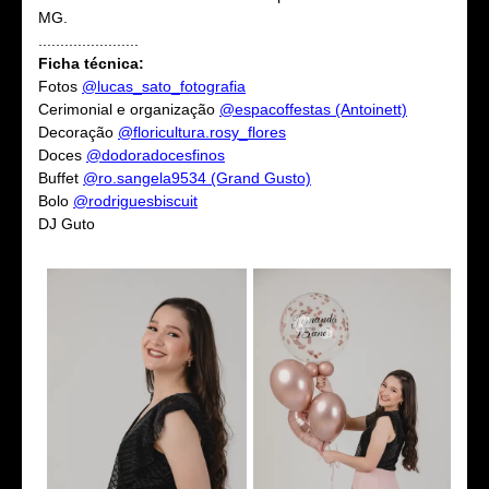
MG.
.......................
Ficha técnica:
Fotos
@lucas_sato_fotografia
Cerimonial e organização
@espacoffestas (Antoinett)
Decoração
@floricultura.rosy_flores
Doces
@dodoradocesfinos
Buffet
@ro.sangela9534 (Grand Gusto)
Bolo
@rodriguesbiscuit
DJ Guto