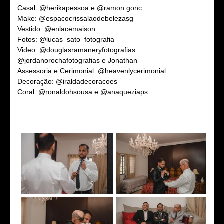
Casal: @herikapessoa e @ramon.gonc
Make: @espacocrissalaodebelezasg
Vestido: @enlacemaison
Fotos: @lucas_sato_fotografia
Video: @douglasramaneryfotografias
@jordanorochafotografias e Jonathan
Assessoria e Cerimonial: @heavenlycerimonial
Decoração: @iraldadecoracoes
Coral: @ronaldohsousa e @anaqueziaps