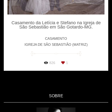
Casamento da Letícia e Stefano na Igreja de
São Sebastião em São Gotardo-MG.
CASAMENTO
IGREJA DE SÃO SEBASTIÃO (MATRIZ)
826
1
SOBRE